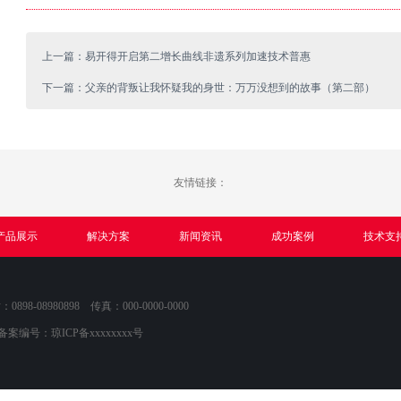
上一篇：易开得开启第二增长曲线非遗系列加速技术普惠
下一篇：父亲的背叛让我怀疑我的身世：万万没想到的故事（第二部）
友情链接：
产品展示
解决方案
新闻资讯
成功案例
技术支
8-08980898 传真：000-0000-0000
P备案编号：
琼ICP备xxxxxxxx号