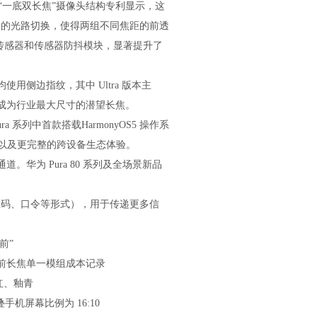
为“一底双长焦”摄像头结构专利显示，这
间的光路切换，使得两组不同焦距的前透
 传感器和传感器防抖模块，显著提升了
使用侧边指纹，其中 Ultra 版本主
，将成为行业最大尺寸的潜望长焦。
 系列中首款搭载HarmonyOS5 操作系
，以及更完整的跨设备生态体验。
约通道。华为 Pura 80 系列及全场景新品
码、口令等形式），用于传递更多信
。
前”
破目前长焦单一模组成本记录
釉红、釉青
机屏幕比例为 16:10