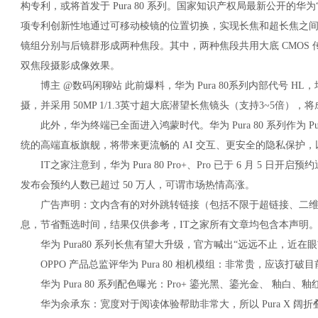
构专利，或将首发于 Pura 80 系列。国家知识产权局最新公开的华
项专利创新性地通过可移动棱镜的位置切换，实现长焦和超长焦之
镜组分别与后镜群形成两种焦段。其中，两种焦段共用大底 CMOS
双焦段摄影成像效果。
博主 @数码闲聊站 此前爆料，华为 Pura 80系列内部代号 HL，均
摄，并采用 50MP 1/1.3英寸超大底潜望长焦镜头（支持3~5倍）
此外，华为终端已全面进入鸿蒙时代。华为 Pura 80 系列作为 Pura
统的高端直板旗舰，将带来更流畅的 AI 交互、更安全的隐私保护
IT之家注意到，华为 Pura 80 Pro+、Pro 已于 6 月 5 日开启预
发布会预约人数已超过 50 万人，可谓市场热情高涨。
广告声明：文内含有的对外跳转链接（包括不限于超链接、二维
息，节省甄选时间，结果仅供参考，IT之家所有文章均包含本声明
华为 Pura80 系列长焦有望大升级，官方喊出“远远不止，近在眼
OPPO 产品总监评华为 Pura 80 相机模组：非常贵，应该打
华为 Pura 80 系列配色曝光：Pro+ 鎏光黑、鎏光金、 釉白、
华为余承东：宽度对于阅读体验帮助非常大，所以 Pura X 阔折叠手