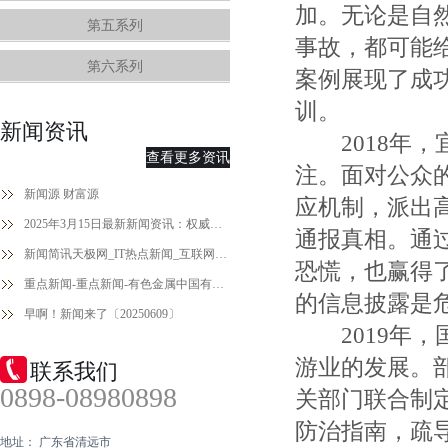
加。无论是自
第五系列
事故，都可能
第六系列
案例展现了成
训。
新闻资讯
2018年，
查看更多资讯
注。面对公众
新闻源 财富源
应机制，派出
2025年3月15日最新新闻资讯：权威解读与前瞻分析！
通报真相。通
新闻简讯天极网_IT热点新闻_互联网热点
恐慌，也赢得
重点新闻-重点新闻-有色金属中国有色网-中国金属报主办
的信息披露是
早啊！新闻来了〔20250609〕
2019年，
游业的发展。
联系我们
0898-08980898
关部门联合制
防治指南，疏
地址： 广东省清远市