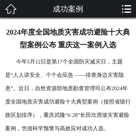


成功案例
网站首页

关于我们
2024年度全国地质灾害成功避险十大典
产品展示
型案例公布 重庆这一案例入选
解决方案
今年5月12日是第17个全国防灾减灾日，主题
新闻资讯
是“人人讲安全、个个会应急 ——排查身边灾害隐
成功案例
患”。近日，自然资源部地质勘查管理司公布2024年
技术支持
度全国地质灾害成功避险十大典型案例（按照省级行
政区划排序），重庆武隆“6·28”长田坎滑坡灾害避险
客户留言
案例，凭借科学预警与高效应对成功入选。
联系我们