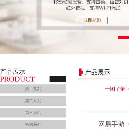
产品展示
产品展示
PRODUCT
一图了解
第一系列
第二系列
第三系列
网易手游《第
第四系列