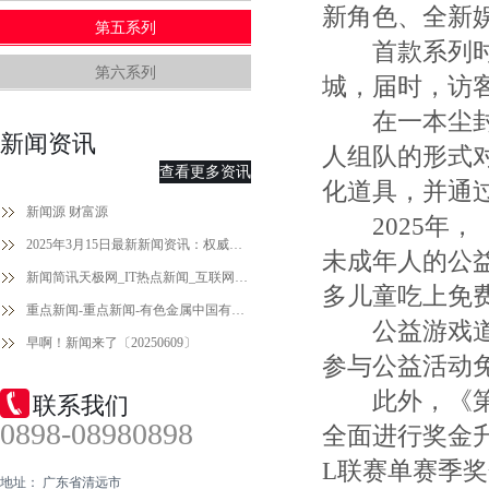
新角色、全新
第五系列
首款系列时装
第六系列
城，届时，访
在一本尘封的
新闻资讯
人组队的形式
查看更多资讯
化道具，并通
新闻源 财富源
2025年，
2025年3月15日最新新闻资讯：权威解读与前瞻分析！
未成年人的公
新闻简讯天极网_IT热点新闻_互联网热点
多儿童吃上免
重点新闻-重点新闻-有色金属中国有色网-中国金属报主办
公益游戏道具
早啊！新闻来了〔20250609〕
参与公益活动
此外，《第五
联系我们
0898-08980898
全面进行奖金升
L联赛单赛季奖
地址： 广东省清远市