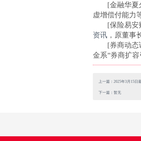
[金融华夏久
虚增偿付能力
[保险易安财
资讯
，原董事
[券商动态证
金系”券商扩
上一篇：2025年3月1
下一篇：暂无