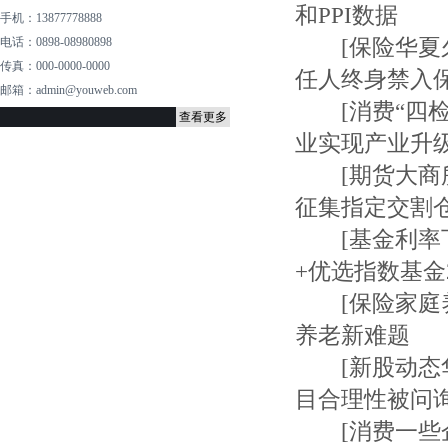
和PPI数据
手机：13877778888
[保险华夏久
电话：0898-08980898
传真：000-0000-0000
任人终身禁入
邮箱：admin@youweb.com
[消费“四检
查看更多
业实现产业升
[期货大商所
征集指定交割
[基金利率下
+优选指数基金2
[保险家庭养
养老新难题
[新股动态华
目合理性被问
[消费一些企