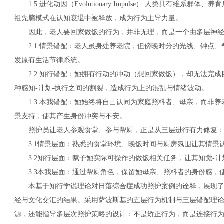
1.5.进化动因（Evolutionary Impulse）:人类具有维系
祖先脑模式在认知衰退中被释放，成为行为主导力量。
因此，老人要回家做饭的行为，并非无理，而是一个由多层神经-
2.1.情景错配：老人虽身处养老院，但傍晚时分的光线、钟点、
发原有生活节律系统。
2.2.知行错配：她拥有行动的冲动（想回家做饭），却无法完成
种感知-计划-执行之间的割裂，造成行为上的混乱与情绪波动。
1.3.本我错配：她始终将自己认同为家庭照料者、母亲，而非养
景支持，使其产生身份冲突与不安。
照护员让老人参观食堂、参与帮厨，正是从三层进行有力修复
3.1情景层面：熟悉的食堂环境、晚饭时间与厨房氛围让其情景
3.2知行层面：赋予她实际可操作的做饭相关任务，让其知觉-计
3.3本我层面：通过帮厨角色，保留她母亲、照料者的身份感，
本基于知行学说理论对日落综合症成功照护案例的诠释，展现了
经与文化交汇的结果。采用萨波斯基的五层行为机制与三层错配理论
源，还能指导多层次照护策略的设计：不是矫正行为，而是连接行