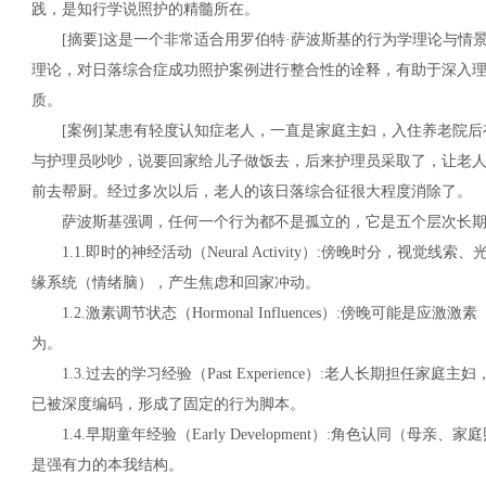
践，是知行学说照护的精髓所在。
[摘要]这是一个非常适合用罗伯特·萨波斯基的行为学理论与情
理论，对日落综合症成功照护案例进行整合性的诠释，有助于深入理
质。
[案例]某患有轻度认知症老人，一直是家庭主妇，入住养老院后
与护理员吵吵，说要回家给儿子做饭去，后来护理员采取了，让老
前去帮厨。经过多次以后，老人的该日落综合征很大程度消除了。
萨波斯基强调，任何一个行为都不是孤立的，它是五个层次长期
1.1.即时的神经活动（Neural Activity）:傍晚时分，视觉
缘系统（情绪脑），产生焦虑和回家冲动。
1.2.激素调节状态（Hormonal Influences）:傍晚可能是
为。
1.3.过去的学习经验（Past Experience）:老人长期担任家
已被深度编码，形成了固定的行为脚本。
1.4.早期童年经验（Early Development）:角色认同（母
是强有力的本我结构。