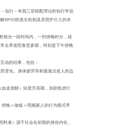
景－知行－本我三层错配理论的知行学说
解BPSD的发生机制及其照护介入的本
有相当一段时间内，一到傍晚时分，就
人常去养老院食堂参观，特别是下午傍晚
互动的结果，包括：
线索、光照变化、身体疲劳等刺激激活老人的边
应激激素（如皮质醇）轻度升高期，加剧焦虑行
庭主妇，傍晚＝做饭＝照顾家人的行为模式早
亲、家庭照料者）源于社会化初期的身份内化，