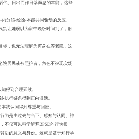
群体、养育后代、日出而作日落而息的本能，这些
内分泌-经验-本能共同驱动的反应。
气氛让她误以为家中晚饭时间到了，触
目标，也无法理解为何身在养老院，这
老院居民或被照护者，角色不被现实场
：
认知得到合理延续。
划-执行链条得到正向激活。
使本我认同得到尊重与回应。
行为是由过去与当下、感知与认同、神
，不仅可以科学解释BPSD的行为根
为背后的意义与身份。这就是基于知行学