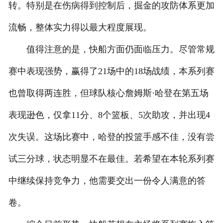
转。特别是在伤病得到控制后，掘金的攻防体系更加
流畅，整体实力得以最大程度展现。
值得注意的是，快船方面仍面临压力。尽管常规
赛中表现强势，赢得了21场中的18场战绩，本系列赛
也曾取得两连胜，但球队核心詹姆斯·哈登在第五场
表现逊色，仅拿11分、8个篮板、5次助攻，并出现4
次失误。这场比赛中，哈登的投篮手感不佳，没有尝
试三分球，状态明显不在最佳。若希望在本轮系列赛
中继续保持竞争力，他需要交出一份令人满意的答
卷。