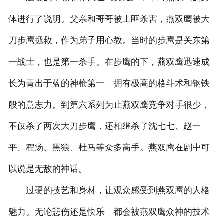
体进行了说明。父亲和哥哥被土匪杀害，燕双鹰被大
刀步鹰拯救，作为弟子用心教。当时的步鹰是关东第
一战士，也是第一杀手。在步鹰的下，燕双鹰迅速成
长为青出于蓝的神枪第一，拥有极高的格斗术和钢铁
般的意志力。到第六系列为止燕双鹰竞争对手很少，
不仅杀了两次大刀步鹰，还相继杀了沈七七、赵一
平、程汤、黑狼、杜马等众多高手。燕双鹰在剧中可
以说是无敌的神话。
过硬的技艺和身材，让观众感受到燕双鹰的人格
魅力。无论悲伤还是快乐，都会被燕双鹰众神的技术