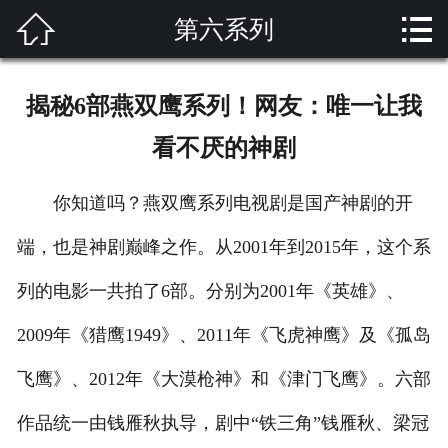


第六系列
网站首页

关于我们
揭秘6部燕双鹰系列！网友：唯一让我
产品展示
看不厌的神剧
解决方案
你知道吗？燕双鹰系列电视剧是国产神剧的开
新闻资讯
端，也是神剧巅峰之作。从2001年到2015年，这个系
成功案例
列的电影一共拍了6部。分别为2001年《英雄》、
技术支持
2009年《猎鹰1949》、2011年《飞虎神鹰》及《孤岛
飞鹰》、2012年《大漠枪神》和《津门飞鹰》。六部
客户留言
作品统一由钱雁秋执导，剧中“铁三角”钱雁秋、梁冠
联系我们