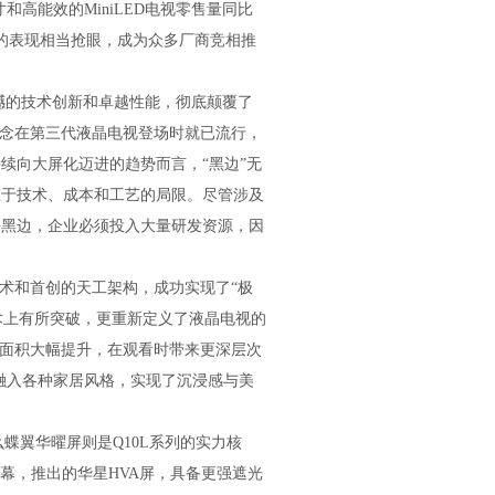
和高能效的MiniLED电视零售量同比
D电视的表现相当抢眼，成为众多厂商竞相推
撼的技术创新和卓越性能，彻底颠覆了
概念在第三代液晶电视登场时就已流行，
续向大屏化迈进的趋势而言，“黑边”无
在于技术、成本和工艺的局限。尽管涉及
去黑边，企业必须投入大量研发资源，因
技术和首创的天工架构，成功实现了“极
技术上有所突破，更重新定义了液晶电视的
视面积大幅提升，在观看时带来更深层次
美融入各种家居风格，实现了沉浸感与美
蝶翼华曜屏则是Q10L系列的实力核
幕，推出的华星HVA屏，具备更强遮光