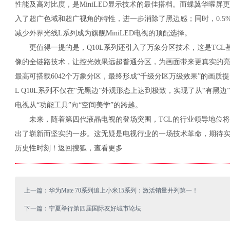
性能及高对比度，是MiniLED显示技术的最佳搭档。而蝶翼华曜屏
入了超广色域和超广视角的特性，进一步消除了黑边感；同时，0.5
减少外界光线L系列成为旗舰MiniLED电视的顶配选择。
更值得一提的是，Q10L系列还引入了万象分区技术，这是TCL基于
像的全链路技术，让控光效果远超普通分区，为画面带来更真实的
最高可搭载6042个万象分区，最终形成“千级分区万级效果”的画质
L Q10L系列不仅在“无黑边”外观形态上达到极致，实现了从“有黑
电视从“功能工具”向“空间美学”的跨越。
未来，随着第四代液晶电视的登场突围，TCL的行业领导地位将
出了崭新而坚实的一步。这无疑是电视行业的一场技术革命，期待
历史性时刻！返回搜狐，查看更多
上一篇：华为Mate 70系列追上小米15系列：激活销量并列第一！
下一篇：宁夏举行第四届国际友好城市论坛