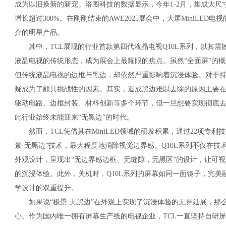
成为以旧换新的新宠。洛图科技的数据显示，今年1-2月，集成大尺寸
增长超过300%。在刚刚结束的AWE2025展会中，大屏MiniLE
介的明星产品。
其中，TCL展现的行业首款第四代液晶电视Q10L系列，以其震
液晶电视的传统形态，成为展会上最耀眼的焦点。虽然“全面屏”的
但传统液晶电视的边框与黑边，却依然严重影响着沉浸体验。对于持
疑成为了颇具挑战性的因素。其实，造成黑边难以去除的原因主要
驱动电路、边框封装、材料创新等多个环节，但一旦想要实现彻底
此行业始终未能迎来“无黑边”的时代。
然而，TCL凭借其在MiniLED领域的研发积累，通过22项专利
景·无黑边”技术，最大程度地消除视觉边界感。Q10L系列不仅在
外观设计，呈现出“无边界感边框、无缝隙，无黑区”的设计，让可
的沉浸体验。此外，关机时，Q10L系列的屏幕如同一面镜子，完
学设计的双重提升。
如果说“极景·无黑边”在外观上实现了沉浸体验的无界延展，那么
心。作为国内唯一拥有屏幕生产线的电视企业，TCL一直坚持自研屏