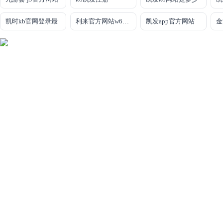
凯时kb官网登录最
利来官方网站w66利来
凯发app官方网站
金